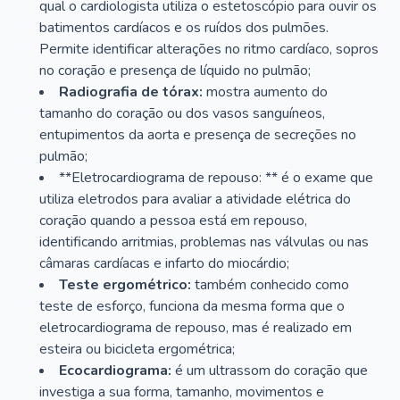
qual o cardiologista utiliza o estetoscópio para ouvir os
batimentos cardíacos e os ruídos dos pulmões.
Permite identificar alterações no ritmo cardíaco, sopros
no coração e presença de líquido no pulmão;
Radiografia de tórax:
mostra aumento do
tamanho do coração ou dos vasos sanguíneos,
entupimentos da aorta e presença de secreções no
pulmão;
**Eletrocardiograma de repouso: ** é o exame que
utiliza eletrodos para avaliar a atividade elétrica do
coração quando a pessoa está em repouso,
identificando arritmias, problemas nas válvulas ou nas
câmaras cardíacas e infarto do miocárdio;
Teste ergométrico:
também conhecido como
teste de esforço, funciona da mesma forma que o
eletrocardiograma de repouso, mas é realizado em
esteira ou bicicleta ergométrica;
Ecocardiograma:
é um ultrassom do coração que
investiga a sua forma, tamanho, movimentos e