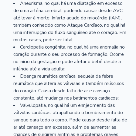
Aneurisma, no qual há uma dilatação em excesso
de uma artéria cerebral, podendo causar desde AVC
até levar à morte; Infarto agudo do miocárdio (IAM),
também conhecido como Ataque Cardíaco, no qual há
uma interrupção do fluxo sanguíneo até o coração. Em
muitos casos, pode ser fatal;
Cardiopatia congênita, no qual há uma anomalia no
coração durante o seu processo de formação. Ocorre
no início da gestação e pode afetar o bebê desde a
infância até a vida adulta;
Doença reumática cardíaca, sequela da febre
reumática que altera as válvulas e também músculos
do coração. Causa desde falta de ar e cansaço
constante, até mudança nos batimentos cardíacos;
Valvulopatia, no qual há um enrijecimento das
válvulas cardíacas, atrapalhando o bombeamento do
sangue para todo o corpo. Pode causar desde falta de
ar até cansaço em excesso, além de aumentar as
chances de surgirem arritmias e problemas graves