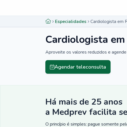
Menu lateral
Menu lateral
Especialidades
Cardiologista em
Cardiologista e
Aproveite os valores reduzidos e agende 
Agendar teleconsulta
Há mais de 25 anos
a Medprev facilita s
O princípio é simples: pague somente pelo