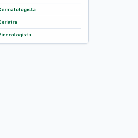
Dermatologista
Geriatra
Ginecologista