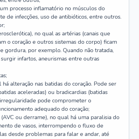
s, entre outros;
e um processo inflamatório no músculos do
e de infecções, uso de antibióticos, entre outros.
r;
rosclerótica), no qual as artérias (canais que
m o coração e outros sistemas do corpo) ficam
de gordura, por exemplo. Quando não tratada,
urgir infartos, aneurismas entre outras
as;
l há alteração nas batidas do coração. Pode ser
atidas aceleradas) ou bradicardias (batidas
a irregularidade pode comprometer o
ncionamento adequado do coração;
 (AVC ou derrame), no qual há uma paralisia do
ento de vasos, interrompendo o fluxo de
as desde problemas para falar e andar, até