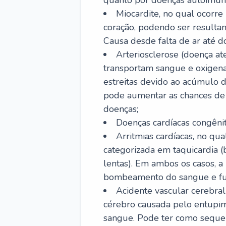
quanto por doenças autoimune
Miocardite, no qual ocorr
coração, podendo ser resultant
Causa desde falta de ar até do
Arteriosclerose (doença ate
transportam sangue e oxigena
estreitas devido ao acúmulo 
pode aumentar as chances de s
doenças;
Doenças cardíacas congênit
Arritmias cardíacas, no qua
categorizada em taquicardia (b
lentas). Em ambos os casos, 
bombeamento do sangue e fu
Acidente vascular cerebral
cérebro causada pelo entupim
sangue. Pode ter como sequel