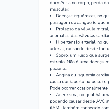
dormência no corpo, perda da 
muscular;
Doenças isquêmicas, no qua
passagem de sangue (o que inc
Prolapso da válvula mitra
anomalias das válvulas cardíac
Hipertensão arterial, no q
arterial, causando desde tontu
Sopro, um ruído que surg
estreito. Não é uma doença, m
paciente;
Angina ou isquemia cardía
causa dor (aperto no peito) e
Pode ocorrer ocasionalmente 
Aneurisma, no qual há uma
podendo causar desde AVC até
(IAM), também conhecido com