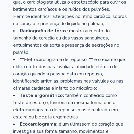
qual o cardiologista utiliza o estetoscópio para ouvir os
batimentos cardíacos e os ruídos dos pulmões.
Permite identificar alterações no ritmo cardíaco, sopros
no coração e presença de líquido no pulmão;
Radiografia de tórax:
mostra aumento do
tamanho do coração ou dos vasos sanguíneos,
entupimentos da aorta e presença de secreções no
pulmão;
**Eletrocardiograma de repouso: ** é o exame que
utiliza eletrodos para avaliar a atividade elétrica do
coração quando a pessoa está em repouso,
identificando arritmias, problemas nas válvulas ou nas
câmaras cardíacas e infarto do miocárdio;
Teste ergométrico:
também conhecido como
teste de esforço, funciona da mesma forma que o
eletrocardiograma de repouso, mas é realizado em
esteira ou bicicleta ergométrica;
Ecocardiograma:
é um ultrassom do coração que
investiga a sua forma, tamanho, movimentos e