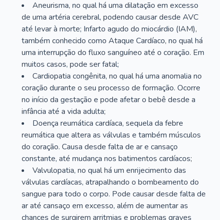
Aneurisma, no qual há uma dilatação em excesso
de uma artéria cerebral, podendo causar desde AVC
até levar à morte; Infarto agudo do miocárdio (IAM),
também conhecido como Ataque Cardíaco, no qual há
uma interrupção do fluxo sanguíneo até o coração. Em
muitos casos, pode ser fatal;
Cardiopatia congênita, no qual há uma anomalia no
coração durante o seu processo de formação. Ocorre
no início da gestação e pode afetar o bebê desde a
infância até a vida adulta;
Doença reumática cardíaca, sequela da febre
reumática que altera as válvulas e também músculos
do coração. Causa desde falta de ar e cansaço
constante, até mudança nos batimentos cardíacos;
Valvulopatia, no qual há um enrijecimento das
válvulas cardíacas, atrapalhando o bombeamento do
sangue para todo o corpo. Pode causar desde falta de
ar até cansaço em excesso, além de aumentar as
chances de surgirem arritmias e problemas graves