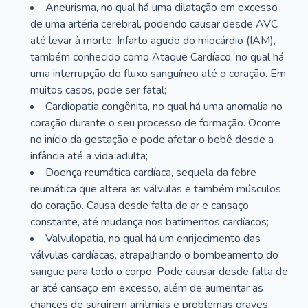
Aneurisma, no qual há uma dilatação em excesso
de uma artéria cerebral, podendo causar desde AVC
até levar à morte; Infarto agudo do miocárdio (IAM),
também conhecido como Ataque Cardíaco, no qual há
uma interrupção do fluxo sanguíneo até o coração. Em
muitos casos, pode ser fatal;
Cardiopatia congênita, no qual há uma anomalia no
coração durante o seu processo de formação. Ocorre
no início da gestação e pode afetar o bebê desde a
infância até a vida adulta;
Doença reumática cardíaca, sequela da febre
reumática que altera as válvulas e também músculos
do coração. Causa desde falta de ar e cansaço
constante, até mudança nos batimentos cardíacos;
Valvulopatia, no qual há um enrijecimento das
válvulas cardíacas, atrapalhando o bombeamento do
sangue para todo o corpo. Pode causar desde falta de
ar até cansaço em excesso, além de aumentar as
chances de surgirem arritmias e problemas graves