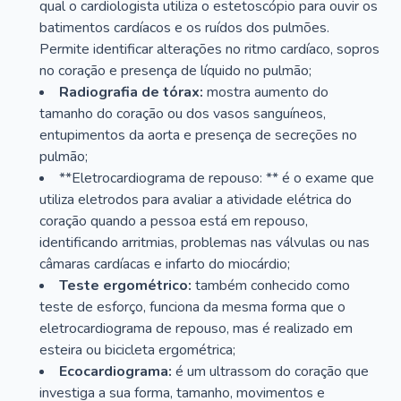
qual o cardiologista utiliza o estetoscópio para ouvir os
batimentos cardíacos e os ruídos dos pulmões.
Permite identificar alterações no ritmo cardíaco, sopros
no coração e presença de líquido no pulmão;
Radiografia de tórax:
mostra aumento do
tamanho do coração ou dos vasos sanguíneos,
entupimentos da aorta e presença de secreções no
pulmão;
**Eletrocardiograma de repouso: ** é o exame que
utiliza eletrodos para avaliar a atividade elétrica do
coração quando a pessoa está em repouso,
identificando arritmias, problemas nas válvulas ou nas
câmaras cardíacas e infarto do miocárdio;
Teste ergométrico:
também conhecido como
teste de esforço, funciona da mesma forma que o
eletrocardiograma de repouso, mas é realizado em
esteira ou bicicleta ergométrica;
Ecocardiograma:
é um ultrassom do coração que
investiga a sua forma, tamanho, movimentos e