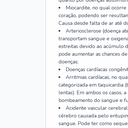
quanto por doenças autoimune
Miocardite, no qual ocorr
coração, podendo ser resultant
Causa desde falta de ar até do
Arteriosclerose (doença ate
transportam sangue e oxigena
estreitas devido ao acúmulo 
pode aumentar as chances de s
doenças;
Doenças cardíacas congênit
Arritmias cardíacas, no qua
categorizada em taquicardia (b
lentas). Em ambos os casos, 
bombeamento do sangue e fu
Acidente vascular cerebral
cérebro causada pelo entupim
sangue. Pode ter como sequel