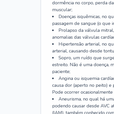
dormência no corpo, perda da 
muscular;
Doenças isquêmicas, no qua
passagem de sangue (o que inc
Prolapso da válvula mitra
anomalias das válvulas cardíac
Hipertensão arterial, no q
arterial, causando desde tontu
Sopro, um ruído que surg
estreito. Não é uma doença, m
paciente;
Angina ou isquemia cardía
causa dor (aperto no peito) e
Pode ocorrer ocasionalmente 
Aneurisma, no qual há uma
podendo causar desde AVC até
(IAM), também conhecido com