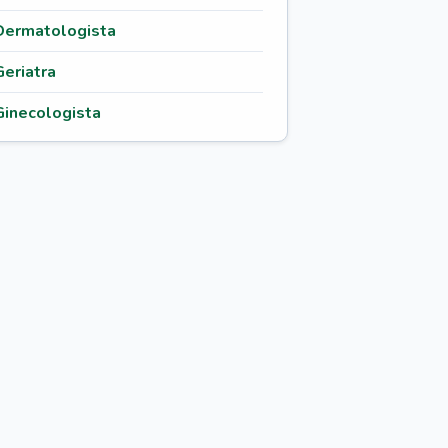
Dermatologista
Geriatra
Ginecologista