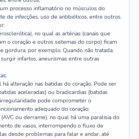
s, entre outros;
e um processo inflamatório no músculos do
e de infecções, uso de antibióticos, entre outros.
r;
rosclerótica), no qual as artérias (canais que
m o coração e outros sistemas do corpo) ficam
de gordura, por exemplo. Quando não tratada,
urgir infartos, aneurismas entre outras
as;
l há alteração nas batidas do coração. Pode ser
atidas aceleradas) ou bradicardias (batidas
a irregularidade pode comprometer o
ncionamento adequado do coração;
 (AVC ou derrame), no qual há uma paralisia do
ento de vasos, interrompendo o fluxo de
as desde problemas para falar e andar, até