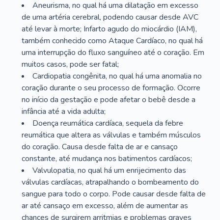
Aneurisma, no qual há uma dilatação em excesso
de uma artéria cerebral, podendo causar desde AVC
até levar à morte; Infarto agudo do miocárdio (IAM),
também conhecido como Ataque Cardíaco, no qual há
uma interrupção do fluxo sanguíneo até o coração. Em
muitos casos, pode ser fatal;
Cardiopatia congênita, no qual há uma anomalia no
coração durante o seu processo de formação. Ocorre
no início da gestação e pode afetar o bebê desde a
infância até a vida adulta;
Doença reumática cardíaca, sequela da febre
reumática que altera as válvulas e também músculos
do coração. Causa desde falta de ar e cansaço
constante, até mudança nos batimentos cardíacos;
Valvulopatia, no qual há um enrijecimento das
válvulas cardíacas, atrapalhando o bombeamento do
sangue para todo o corpo. Pode causar desde falta de
ar até cansaço em excesso, além de aumentar as
chances de surgirem arritmias e problemas graves