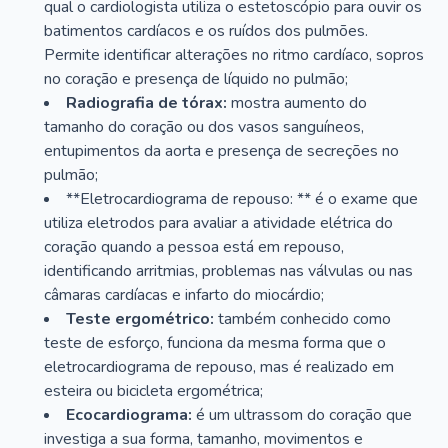
qual o cardiologista utiliza o estetoscópio para ouvir os
batimentos cardíacos e os ruídos dos pulmões.
Permite identificar alterações no ritmo cardíaco, sopros
no coração e presença de líquido no pulmão;
Radiografia de tórax:
mostra aumento do
tamanho do coração ou dos vasos sanguíneos,
entupimentos da aorta e presença de secreções no
pulmão;
**Eletrocardiograma de repouso: ** é o exame que
utiliza eletrodos para avaliar a atividade elétrica do
coração quando a pessoa está em repouso,
identificando arritmias, problemas nas válvulas ou nas
câmaras cardíacas e infarto do miocárdio;
Teste ergométrico:
também conhecido como
teste de esforço, funciona da mesma forma que o
eletrocardiograma de repouso, mas é realizado em
esteira ou bicicleta ergométrica;
Ecocardiograma:
é um ultrassom do coração que
investiga a sua forma, tamanho, movimentos e