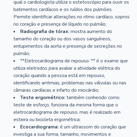
qual o cardiologista utiliza o estetoscópio para ouvir os
batimentos cardíacos e os ruídos dos pulmões.
Permite identificar alterações no ritmo cardíaco, sopros
no coração e presença de líquido no pulmão;
Radiografia de tórax:
mostra aumento do
tamanho do coração ou dos vasos sanguíneos,
entupimentos da aorta e presença de secreções no
pulmão;
**Eletrocardiograma de repouso: ** é o exame que
utiliza eletrodos para avaliar a atividade elétrica do
coração quando a pessoa está em repouso,
identificando arritmias, problemas nas válvulas ou nas
câmaras cardíacas e infarto do miocárdio;
Teste ergométrico:
também conhecido como
teste de esforço, funciona da mesma forma que o
eletrocardiograma de repouso, mas é realizado em
esteira ou bicicleta ergométrica;
Ecocardiograma:
é um ultrassom do coração que
investiga a sua forma, tamanho, movimentos e