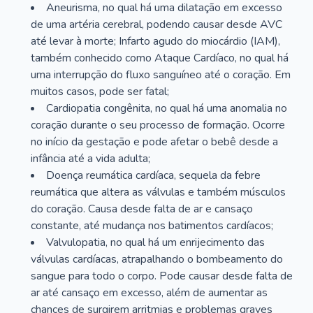
Aneurisma, no qual há uma dilatação em excesso
de uma artéria cerebral, podendo causar desde AVC
até levar à morte; Infarto agudo do miocárdio (IAM),
também conhecido como Ataque Cardíaco, no qual há
uma interrupção do fluxo sanguíneo até o coração. Em
muitos casos, pode ser fatal;
Cardiopatia congênita, no qual há uma anomalia no
coração durante o seu processo de formação. Ocorre
no início da gestação e pode afetar o bebê desde a
infância até a vida adulta;
Doença reumática cardíaca, sequela da febre
reumática que altera as válvulas e também músculos
do coração. Causa desde falta de ar e cansaço
constante, até mudança nos batimentos cardíacos;
Valvulopatia, no qual há um enrijecimento das
válvulas cardíacas, atrapalhando o bombeamento do
sangue para todo o corpo. Pode causar desde falta de
ar até cansaço em excesso, além de aumentar as
chances de surgirem arritmias e problemas graves