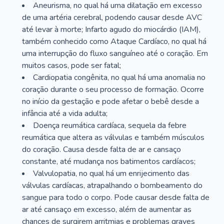
Aneurisma, no qual há uma dilatação em excesso
de uma artéria cerebral, podendo causar desde AVC
até levar à morte; Infarto agudo do miocárdio (IAM),
também conhecido como Ataque Cardíaco, no qual há
uma interrupção do fluxo sanguíneo até o coração. Em
muitos casos, pode ser fatal;
Cardiopatia congênita, no qual há uma anomalia no
coração durante o seu processo de formação. Ocorre
no início da gestação e pode afetar o bebê desde a
infância até a vida adulta;
Doença reumática cardíaca, sequela da febre
reumática que altera as válvulas e também músculos
do coração. Causa desde falta de ar e cansaço
constante, até mudança nos batimentos cardíacos;
Valvulopatia, no qual há um enrijecimento das
válvulas cardíacas, atrapalhando o bombeamento do
sangue para todo o corpo. Pode causar desde falta de
ar até cansaço em excesso, além de aumentar as
chances de surgirem arritmias e problemas graves