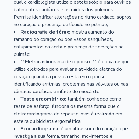
qual o cardiologista utiliza o estetoscópio para ouvir os
batimentos cardíacos e os ruídos dos pulmões.
Permite identificar alterações no ritmo cardíaco, sopros
no coração e presença de líquido no pulmão;
Radiografia de tórax:
mostra aumento do
tamanho do coração ou dos vasos sanguíneos,
entupimentos da aorta e presença de secreções no
pulmão;
**Eletrocardiograma de repouso: ** é o exame que
utiliza eletrodos para avaliar a atividade elétrica do
coração quando a pessoa está em repouso,
identificando arritmias, problemas nas válvulas ou nas
câmaras cardíacas e infarto do miocárdio;
Teste ergométrico:
também conhecido como
teste de esforço, funciona da mesma forma que o
eletrocardiograma de repouso, mas é realizado em
esteira ou bicicleta ergométrica;
Ecocardiograma:
é um ultrassom do coração que
investiga a sua forma, tamanho, movimentos e