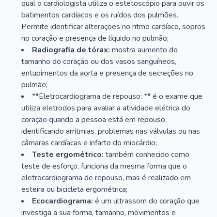
qual o cardiologista utiliza o estetoscópio para ouvir os
batimentos cardíacos e os ruídos dos pulmões.
Permite identificar alterações no ritmo cardíaco, sopros
no coração e presença de líquido no pulmão;
Radiografia de tórax:
mostra aumento do
tamanho do coração ou dos vasos sanguíneos,
entupimentos da aorta e presença de secreções no
pulmão;
**Eletrocardiograma de repouso: ** é o exame que
utiliza eletrodos para avaliar a atividade elétrica do
coração quando a pessoa está em repouso,
identificando arritmias, problemas nas válvulas ou nas
câmaras cardíacas e infarto do miocárdio;
Teste ergométrico:
também conhecido como
teste de esforço, funciona da mesma forma que o
eletrocardiograma de repouso, mas é realizado em
esteira ou bicicleta ergométrica;
Ecocardiograma:
é um ultrassom do coração que
investiga a sua forma, tamanho, movimentos e