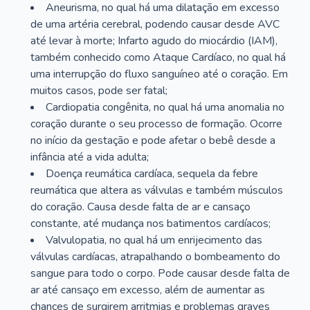
Aneurisma, no qual há uma dilatação em excesso
de uma artéria cerebral, podendo causar desde AVC
até levar à morte; Infarto agudo do miocárdio (IAM),
também conhecido como Ataque Cardíaco, no qual há
uma interrupção do fluxo sanguíneo até o coração. Em
muitos casos, pode ser fatal;
Cardiopatia congênita, no qual há uma anomalia no
coração durante o seu processo de formação. Ocorre
no início da gestação e pode afetar o bebê desde a
infância até a vida adulta;
Doença reumática cardíaca, sequela da febre
reumática que altera as válvulas e também músculos
do coração. Causa desde falta de ar e cansaço
constante, até mudança nos batimentos cardíacos;
Valvulopatia, no qual há um enrijecimento das
válvulas cardíacas, atrapalhando o bombeamento do
sangue para todo o corpo. Pode causar desde falta de
ar até cansaço em excesso, além de aumentar as
chances de surgirem arritmias e problemas graves