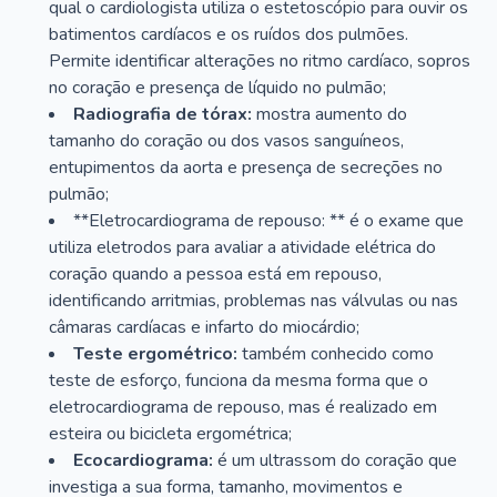
qual o cardiologista utiliza o estetoscópio para ouvir os
batimentos cardíacos e os ruídos dos pulmões.
Permite identificar alterações no ritmo cardíaco, sopros
no coração e presença de líquido no pulmão;
Radiografia de tórax:
mostra aumento do
tamanho do coração ou dos vasos sanguíneos,
entupimentos da aorta e presença de secreções no
pulmão;
**Eletrocardiograma de repouso: ** é o exame que
utiliza eletrodos para avaliar a atividade elétrica do
coração quando a pessoa está em repouso,
identificando arritmias, problemas nas válvulas ou nas
câmaras cardíacas e infarto do miocárdio;
Teste ergométrico:
também conhecido como
teste de esforço, funciona da mesma forma que o
eletrocardiograma de repouso, mas é realizado em
esteira ou bicicleta ergométrica;
Ecocardiograma:
é um ultrassom do coração que
investiga a sua forma, tamanho, movimentos e