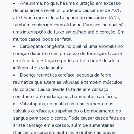
Aneurisma, no qual há uma dilatação em excesso
de uma artéria cerebral, podendo causar desde AVC
até levar à morte; Infarto agudo do miocárdio (IAM),
também conhecido como Ataque Cardíaco, no qual há
uma interrupção do fluxo sanguíneo até o coração. Em
muitos casos, pode ser fatal;
Cardiopatia congênita, no qual há uma anomalia no
coração durante o seu processo de formação. Ocorre
no início da gestação e pode afetar o bebê desde a
infância até a vida adulta;
Doença reumática cardíaca, sequela da febre
reumática que altera as válvulas e também músculos
do coração. Causa desde falta de ar e cansaço
constante, até mudança nos batimentos cardíacos;
Valvulopatia, no qual há um enrijecimento das
válvulas cardíacas, atrapalhando o bombeamento do
sangue para todo o corpo. Pode causar desde falta de
ar até cansaço em excesso, além de aumentar as
chances de surgirem arritmias e problemas graves