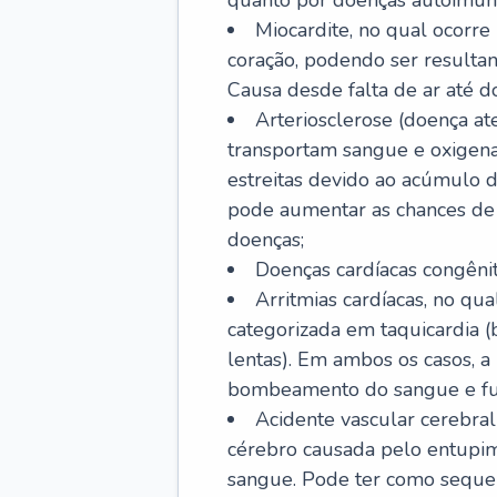
quanto por doenças autoimune
Miocardite, no qual ocorr
coração, podendo ser resultant
Causa desde falta de ar até do
Arteriosclerose (doença ate
transportam sangue e oxigena
estreitas devido ao acúmulo 
pode aumentar as chances de s
doenças;
Doenças cardíacas congênit
Arritmias cardíacas, no qua
categorizada em taquicardia (b
lentas). Em ambos os casos, 
bombeamento do sangue e fu
Acidente vascular cerebral
cérebro causada pelo entupim
sangue. Pode ter como sequel