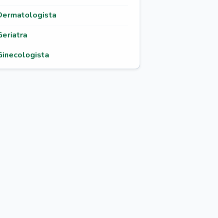
Dermatologista
Geriatra
Ginecologista