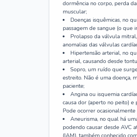
dormência no corpo, perda da 
muscular;
Doenças isquêmicas, no qua
passagem de sangue (o que inc
Prolapso da válvula mitra
anomalias das válvulas cardíac
Hipertensão arterial, no q
arterial, causando desde tontu
Sopro, um ruído que surg
estreito. Não é uma doença, m
paciente;
Angina ou isquemia cardía
causa dor (aperto no peito) e
Pode ocorrer ocasionalmente 
Aneurisma, no qual há uma
podendo causar desde AVC até
(IAM), também conhecido com