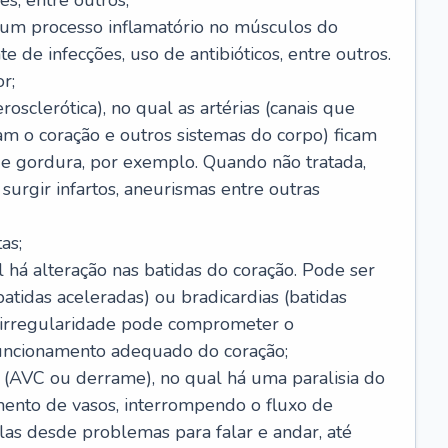
s, entre outros;
e um processo inflamatório no músculos do
e de infecções, uso de antibióticos, entre outros.
r;
rosclerótica), no qual as artérias (canais que
m o coração e outros sistemas do corpo) ficam
de gordura, por exemplo. Quando não tratada,
urgir infartos, aneurismas entre outras
as;
l há alteração nas batidas do coração. Pode ser
atidas aceleradas) ou bradicardias (batidas
a irregularidade pode comprometer o
ncionamento adequado do coração;
 (AVC ou derrame), no qual há uma paralisia do
ento de vasos, interrompendo o fluxo de
as desde problemas para falar e andar, até