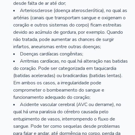
desde falta de ar até dor;
Arteriosclerose (doença aterosclerótica), no qual as
artérias (canais que transportam sangue e oxigenam o
coração e outros sistemas do corpo) ficam estreitas
devido ao acúmulo de gordura, por exemplo. Quando
não tratada, pode aumentar as chances de surgir
infartos, aneurismas entre outras doenças;
Doenças cardíacas congênitas;
Arritmias cardíacas, no qual há alteração nas batidas
do coração. Pode ser categorizada em taquicardia
(batidas aceleradas) ou bradicardias (batidas lentas).
Em ambos os casos, a irregularidade pode
comprometer o bombeamento do sangue e
funcionamento adequado do coração;
Acidente vascular cerebral (AVC ou derrame), no
qual há uma paralisia do cérebro causada pelo
entupimento de vasos, interrompendo o fluxo de
sangue. Pode ter como sequelas desde problemas
para falar e andar, até dormência no corpo, perda da