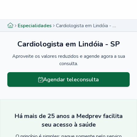
Menu lateral
Menu lateral
Especialidades
Cardiologista em Lindóia - SP
Cardiologista em Lindóia - SP
Aproveite os valores reduzidos e agende agora a sua
consulta.
Agendar teleconsulta
Há mais de 25 anos a Medprev facilita
seu acesso à saúde
O princípio é simples: pague somente pelo serviço