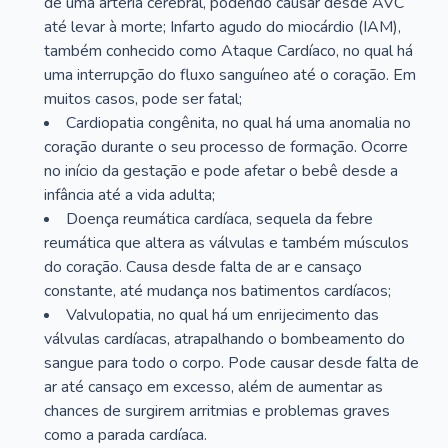
de uma artéria cerebral, podendo causar desde AVC
até levar à morte; Infarto agudo do miocárdio (IAM),
também conhecido como Ataque Cardíaco, no qual há
uma interrupção do fluxo sanguíneo até o coração. Em
muitos casos, pode ser fatal;
Cardiopatia congênita, no qual há uma anomalia no
coração durante o seu processo de formação. Ocorre
no início da gestação e pode afetar o bebê desde a
infância até a vida adulta;
Doença reumática cardíaca, sequela da febre
reumática que altera as válvulas e também músculos
do coração. Causa desde falta de ar e cansaço
constante, até mudança nos batimentos cardíacos;
Valvulopatia, no qual há um enrijecimento das
válvulas cardíacas, atrapalhando o bombeamento do
sangue para todo o corpo. Pode causar desde falta de
ar até cansaço em excesso, além de aumentar as
chances de surgirem arritmias e problemas graves
como a parada cardíaca.