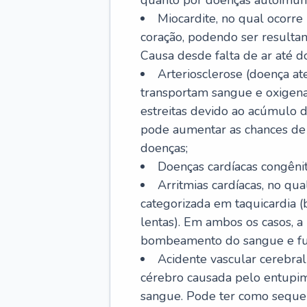
quanto por doenças autoimune
Miocardite, no qual ocorr
coração, podendo ser resultant
Causa desde falta de ar até do
Arteriosclerose (doença ate
transportam sangue e oxigena
estreitas devido ao acúmulo 
pode aumentar as chances de s
doenças;
Doenças cardíacas congênit
Arritmias cardíacas, no qua
categorizada em taquicardia (b
lentas). Em ambos os casos, 
bombeamento do sangue e fu
Acidente vascular cerebral
cérebro causada pelo entupim
sangue. Pode ter como sequel