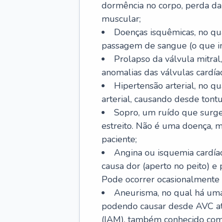
dormência no corpo, perda da 
muscular;
Doenças isquêmicas, no qua
passagem de sangue (o que inc
Prolapso da válvula mitra
anomalias das válvulas cardíac
Hipertensão arterial, no q
arterial, causando desde tontu
Sopro, um ruído que surg
estreito. Não é uma doença, m
paciente;
Angina ou isquemia cardía
causa dor (aperto no peito) e
Pode ocorrer ocasionalmente 
Aneurisma, no qual há uma
podendo causar desde AVC até
(IAM), também conhecido com