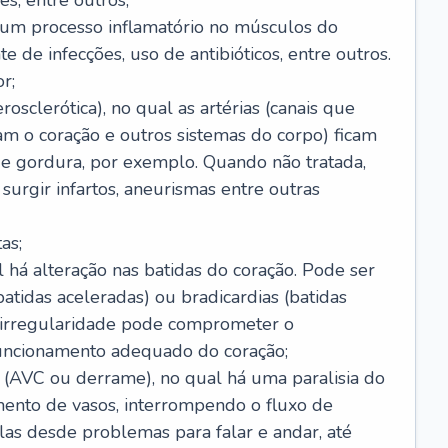
s, entre outros;
e um processo inflamatório no músculos do
e de infecções, uso de antibióticos, entre outros.
r;
rosclerótica), no qual as artérias (canais que
m o coração e outros sistemas do corpo) ficam
de gordura, por exemplo. Quando não tratada,
urgir infartos, aneurismas entre outras
as;
l há alteração nas batidas do coração. Pode ser
atidas aceleradas) ou bradicardias (batidas
a irregularidade pode comprometer o
ncionamento adequado do coração;
 (AVC ou derrame), no qual há uma paralisia do
ento de vasos, interrompendo o fluxo de
as desde problemas para falar e andar, até