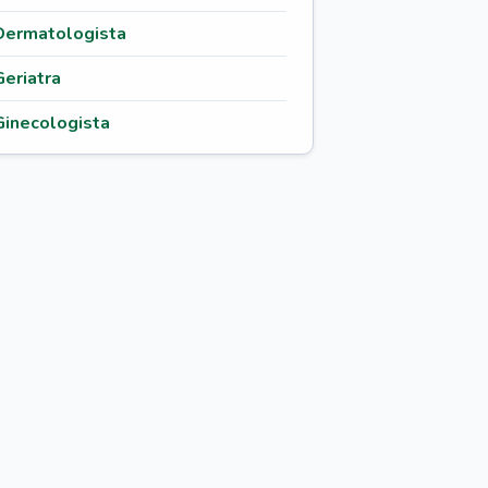
Dermatologista
Geriatra
Ginecologista