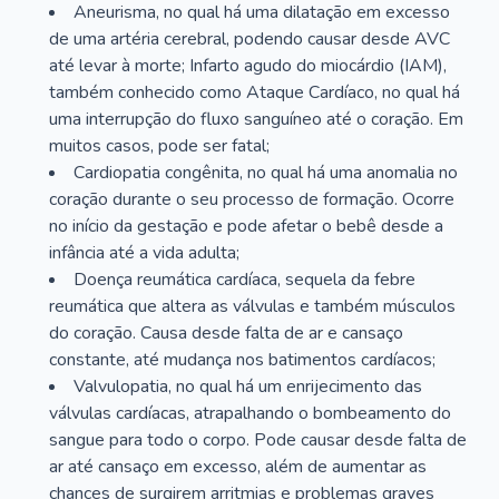
Aneurisma, no qual há uma dilatação em excesso
de uma artéria cerebral, podendo causar desde AVC
até levar à morte; Infarto agudo do miocárdio (IAM),
também conhecido como Ataque Cardíaco, no qual há
uma interrupção do fluxo sanguíneo até o coração. Em
muitos casos, pode ser fatal;
Cardiopatia congênita, no qual há uma anomalia no
coração durante o seu processo de formação. Ocorre
no início da gestação e pode afetar o bebê desde a
infância até a vida adulta;
Doença reumática cardíaca, sequela da febre
reumática que altera as válvulas e também músculos
do coração. Causa desde falta de ar e cansaço
constante, até mudança nos batimentos cardíacos;
Valvulopatia, no qual há um enrijecimento das
válvulas cardíacas, atrapalhando o bombeamento do
sangue para todo o corpo. Pode causar desde falta de
ar até cansaço em excesso, além de aumentar as
chances de surgirem arritmias e problemas graves