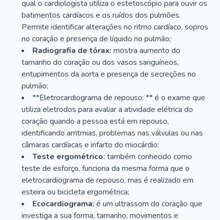
qual o cardiologista utiliza o estetoscópio para ouvir os
batimentos cardíacos e os ruídos dos pulmões.
Permite identificar alterações no ritmo cardíaco, sopros
no coração e presença de líquido no pulmão;
Radiografia de tórax:
mostra aumento do
tamanho do coração ou dos vasos sanguíneos,
entupimentos da aorta e presença de secreções no
pulmão;
**Eletrocardiograma de repouso: ** é o exame que
utiliza eletrodos para avaliar a atividade elétrica do
coração quando a pessoa está em repouso,
identificando arritmias, problemas nas válvulas ou nas
câmaras cardíacas e infarto do miocárdio;
Teste ergométrico:
também conhecido como
teste de esforço, funciona da mesma forma que o
eletrocardiograma de repouso, mas é realizado em
esteira ou bicicleta ergométrica;
Ecocardiograma:
é um ultrassom do coração que
investiga a sua forma, tamanho, movimentos e