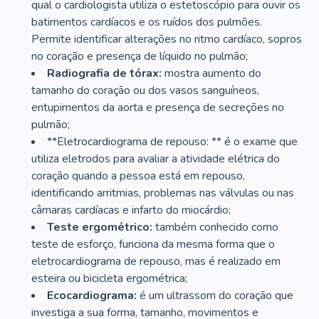
qual o cardiologista utiliza o estetoscópio para ouvir os
batimentos cardíacos e os ruídos dos pulmões.
Permite identificar alterações no ritmo cardíaco, sopros
no coração e presença de líquido no pulmão;
Radiografia de tórax:
mostra aumento do
tamanho do coração ou dos vasos sanguíneos,
entupimentos da aorta e presença de secreções no
pulmão;
**Eletrocardiograma de repouso: ** é o exame que
utiliza eletrodos para avaliar a atividade elétrica do
coração quando a pessoa está em repouso,
identificando arritmias, problemas nas válvulas ou nas
câmaras cardíacas e infarto do miocárdio;
Teste ergométrico:
também conhecido como
teste de esforço, funciona da mesma forma que o
eletrocardiograma de repouso, mas é realizado em
esteira ou bicicleta ergométrica;
Ecocardiograma:
é um ultrassom do coração que
investiga a sua forma, tamanho, movimentos e