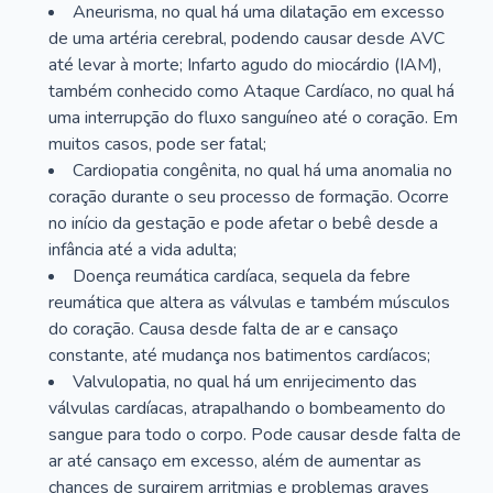
Aneurisma, no qual há uma dilatação em excesso
de uma artéria cerebral, podendo causar desde AVC
até levar à morte; Infarto agudo do miocárdio (IAM),
também conhecido como Ataque Cardíaco, no qual há
uma interrupção do fluxo sanguíneo até o coração. Em
muitos casos, pode ser fatal;
Cardiopatia congênita, no qual há uma anomalia no
coração durante o seu processo de formação. Ocorre
no início da gestação e pode afetar o bebê desde a
infância até a vida adulta;
Doença reumática cardíaca, sequela da febre
reumática que altera as válvulas e também músculos
do coração. Causa desde falta de ar e cansaço
constante, até mudança nos batimentos cardíacos;
Valvulopatia, no qual há um enrijecimento das
válvulas cardíacas, atrapalhando o bombeamento do
sangue para todo o corpo. Pode causar desde falta de
ar até cansaço em excesso, além de aumentar as
chances de surgirem arritmias e problemas graves