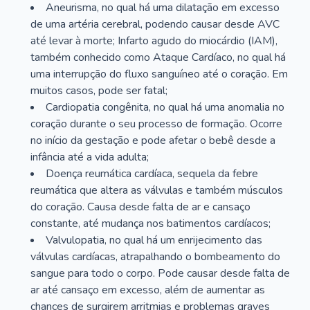
Aneurisma, no qual há uma dilatação em excesso
de uma artéria cerebral, podendo causar desde AVC
até levar à morte; Infarto agudo do miocárdio (IAM),
também conhecido como Ataque Cardíaco, no qual há
uma interrupção do fluxo sanguíneo até o coração. Em
muitos casos, pode ser fatal;
Cardiopatia congênita, no qual há uma anomalia no
coração durante o seu processo de formação. Ocorre
no início da gestação e pode afetar o bebê desde a
infância até a vida adulta;
Doença reumática cardíaca, sequela da febre
reumática que altera as válvulas e também músculos
do coração. Causa desde falta de ar e cansaço
constante, até mudança nos batimentos cardíacos;
Valvulopatia, no qual há um enrijecimento das
válvulas cardíacas, atrapalhando o bombeamento do
sangue para todo o corpo. Pode causar desde falta de
ar até cansaço em excesso, além de aumentar as
chances de surgirem arritmias e problemas graves