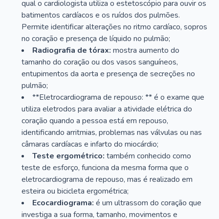
qual o cardiologista utiliza o estetoscópio para ouvir os
batimentos cardíacos e os ruídos dos pulmões.
Permite identificar alterações no ritmo cardíaco, sopros
no coração e presença de líquido no pulmão;
Radiografia de tórax:
mostra aumento do
tamanho do coração ou dos vasos sanguíneos,
entupimentos da aorta e presença de secreções no
pulmão;
**Eletrocardiograma de repouso: ** é o exame que
utiliza eletrodos para avaliar a atividade elétrica do
coração quando a pessoa está em repouso,
identificando arritmias, problemas nas válvulas ou nas
câmaras cardíacas e infarto do miocárdio;
Teste ergométrico:
também conhecido como
teste de esforço, funciona da mesma forma que o
eletrocardiograma de repouso, mas é realizado em
esteira ou bicicleta ergométrica;
Ecocardiograma:
é um ultrassom do coração que
investiga a sua forma, tamanho, movimentos e