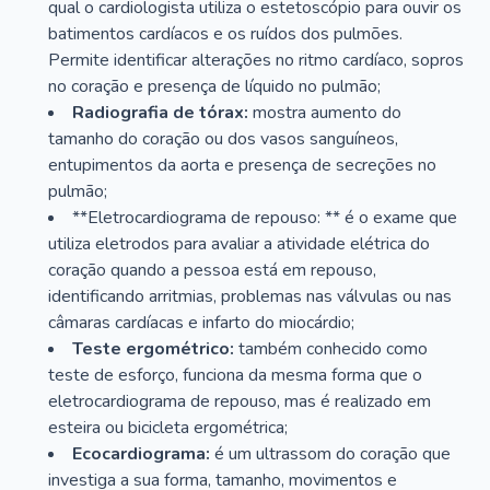
qual o cardiologista utiliza o estetoscópio para ouvir os
batimentos cardíacos e os ruídos dos pulmões.
Permite identificar alterações no ritmo cardíaco, sopros
no coração e presença de líquido no pulmão;
Radiografia de tórax:
mostra aumento do
tamanho do coração ou dos vasos sanguíneos,
entupimentos da aorta e presença de secreções no
pulmão;
**Eletrocardiograma de repouso: ** é o exame que
utiliza eletrodos para avaliar a atividade elétrica do
coração quando a pessoa está em repouso,
identificando arritmias, problemas nas válvulas ou nas
câmaras cardíacas e infarto do miocárdio;
Teste ergométrico:
também conhecido como
teste de esforço, funciona da mesma forma que o
eletrocardiograma de repouso, mas é realizado em
esteira ou bicicleta ergométrica;
Ecocardiograma:
é um ultrassom do coração que
investiga a sua forma, tamanho, movimentos e