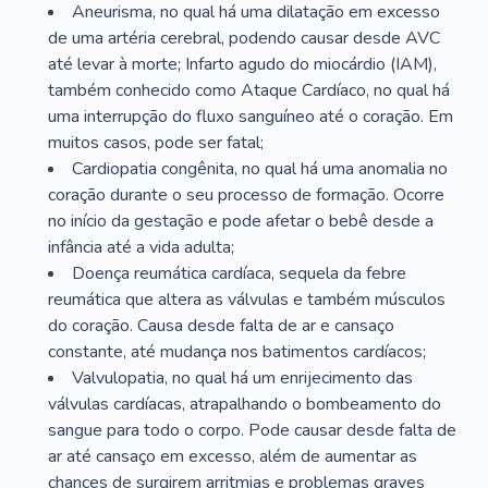
Aneurisma, no qual há uma dilatação em excesso
de uma artéria cerebral, podendo causar desde AVC
até levar à morte; Infarto agudo do miocárdio (IAM),
também conhecido como Ataque Cardíaco, no qual há
uma interrupção do fluxo sanguíneo até o coração. Em
muitos casos, pode ser fatal;
Cardiopatia congênita, no qual há uma anomalia no
coração durante o seu processo de formação. Ocorre
no início da gestação e pode afetar o bebê desde a
infância até a vida adulta;
Doença reumática cardíaca, sequela da febre
reumática que altera as válvulas e também músculos
do coração. Causa desde falta de ar e cansaço
constante, até mudança nos batimentos cardíacos;
Valvulopatia, no qual há um enrijecimento das
válvulas cardíacas, atrapalhando o bombeamento do
sangue para todo o corpo. Pode causar desde falta de
ar até cansaço em excesso, além de aumentar as
chances de surgirem arritmias e problemas graves