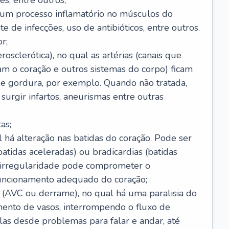
s, entre outros;
e um processo inflamatório no músculos do
e de infecções, uso de antibióticos, entre outros.
r;
rosclerótica), no qual as artérias (canais que
m o coração e outros sistemas do corpo) ficam
de gordura, por exemplo. Quando não tratada,
urgir infartos, aneurismas entre outras
as;
l há alteração nas batidas do coração. Pode ser
atidas aceleradas) ou bradicardias (batidas
a irregularidade pode comprometer o
ncionamento adequado do coração;
 (AVC ou derrame), no qual há uma paralisia do
ento de vasos, interrompendo o fluxo de
as desde problemas para falar e andar, até