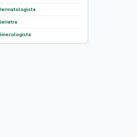
Dermatologista
Geriatra
Ginecologista