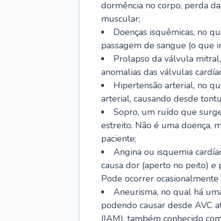
dormência no corpo, perda da 
muscular;
Doenças isquêmicas, no qua
passagem de sangue (o que inc
Prolapso da válvula mitra
anomalias das válvulas cardíac
Hipertensão arterial, no q
arterial, causando desde tontu
Sopro, um ruído que surg
estreito. Não é uma doença, m
paciente;
Angina ou isquemia cardía
causa dor (aperto no peito) e
Pode ocorrer ocasionalmente 
Aneurisma, no qual há uma
podendo causar desde AVC até
(IAM), também conhecido com