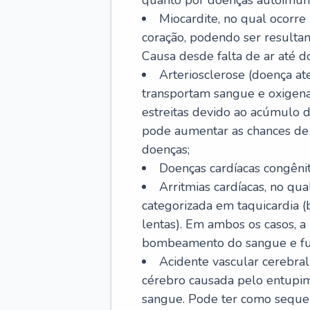
quanto por doenças autoimune
Miocardite, no qual ocorr
coração, podendo ser resultant
Causa desde falta de ar até do
Arteriosclerose (doença ate
transportam sangue e oxigena
estreitas devido ao acúmulo 
pode aumentar as chances de s
doenças;
Doenças cardíacas congênit
Arritmias cardíacas, no qua
categorizada em taquicardia (b
lentas). Em ambos os casos, 
bombeamento do sangue e fu
Acidente vascular cerebral
cérebro causada pelo entupim
sangue. Pode ter como sequel