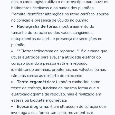
qual o cardiologista utiliza o estetoscópio para ouvir os
batimentos cardíacos e os ruídos dos pulmões.
Permite identificar alterações no ritmo cardíaco, sopros
no coração e presença de líquido no pulmão;
Radiografia de tórax:
mostra aumento do
tamanho do coração ou dos vasos sanguíneos,
entupimentos da aorta e presença de secreções no
pulmão;
**Eletrocardiograma de repouso: ** é o exame que
utiliza eletrodos para avaliar a atividade elétrica do
coração quando a pessoa está em repouso,
identificando arritmias, problemas nas válvulas ou nas
câmaras cardíacas e infarto do miocárdio;
Teste ergométrico:
também conhecido como
teste de esforço, funciona da mesma forma que o
eletrocardiograma de repouso, mas é realizado em
esteira ou bicicleta ergométrica;
Ecocardiograma:
é um ultrassom do coração que
investiga a sua forma, tamanho, movimentos e