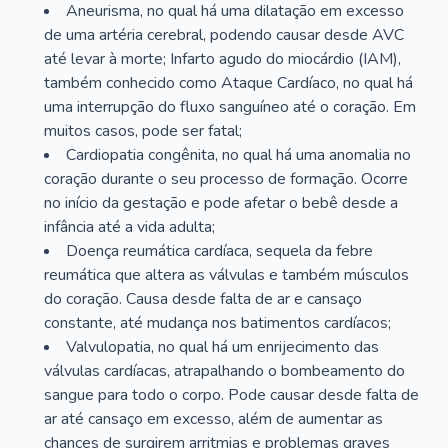
Aneurisma, no qual há uma dilatação em excesso
de uma artéria cerebral, podendo causar desde AVC
até levar à morte; Infarto agudo do miocárdio (IAM),
também conhecido como Ataque Cardíaco, no qual há
uma interrupção do fluxo sanguíneo até o coração. Em
muitos casos, pode ser fatal;
Cardiopatia congênita, no qual há uma anomalia no
coração durante o seu processo de formação. Ocorre
no início da gestação e pode afetar o bebê desde a
infância até a vida adulta;
Doença reumática cardíaca, sequela da febre
reumática que altera as válvulas e também músculos
do coração. Causa desde falta de ar e cansaço
constante, até mudança nos batimentos cardíacos;
Valvulopatia, no qual há um enrijecimento das
válvulas cardíacas, atrapalhando o bombeamento do
sangue para todo o corpo. Pode causar desde falta de
ar até cansaço em excesso, além de aumentar as
chances de surgirem arritmias e problemas graves