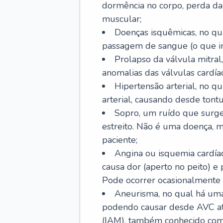
dormência no corpo, perda da 
muscular;
Doenças isquêmicas, no qua
passagem de sangue (o que inc
Prolapso da válvula mitra
anomalias das válvulas cardíac
Hipertensão arterial, no q
arterial, causando desde tontu
Sopro, um ruído que surg
estreito. Não é uma doença, m
paciente;
Angina ou isquemia cardía
causa dor (aperto no peito) e
Pode ocorrer ocasionalmente 
Aneurisma, no qual há uma
podendo causar desde AVC até
(IAM), também conhecido com