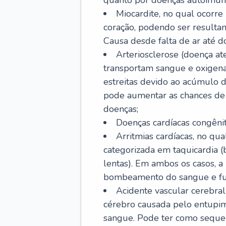
quanto por doenças autoimune
Miocardite, no qual ocorr
coração, podendo ser resultant
Causa desde falta de ar até do
Arteriosclerose (doença ate
transportam sangue e oxigena
estreitas devido ao acúmulo 
pode aumentar as chances de s
doenças;
Doenças cardíacas congênit
Arritmias cardíacas, no qua
categorizada em taquicardia (b
lentas). Em ambos os casos, 
bombeamento do sangue e fu
Acidente vascular cerebral
cérebro causada pelo entupim
sangue. Pode ter como sequel