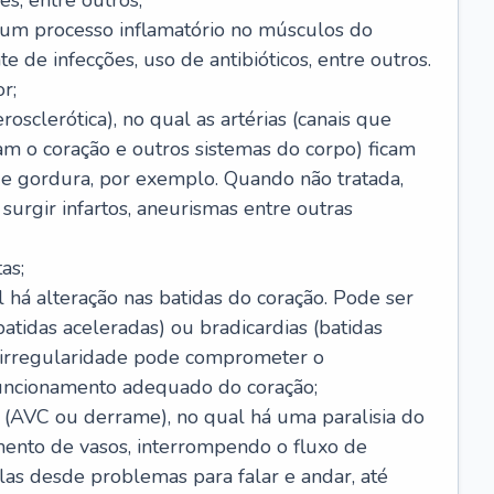
s, entre outros;
e um processo inflamatório no músculos do
e de infecções, uso de antibióticos, entre outros.
r;
rosclerótica), no qual as artérias (canais que
m o coração e outros sistemas do corpo) ficam
de gordura, por exemplo. Quando não tratada,
urgir infartos, aneurismas entre outras
as;
l há alteração nas batidas do coração. Pode ser
atidas aceleradas) ou bradicardias (batidas
a irregularidade pode comprometer o
ncionamento adequado do coração;
 (AVC ou derrame), no qual há uma paralisia do
ento de vasos, interrompendo o fluxo de
as desde problemas para falar e andar, até