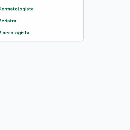
Dermatologista
Geriatra
Ginecologista