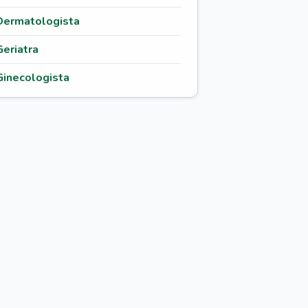
Dermatologista
Geriatra
Ginecologista