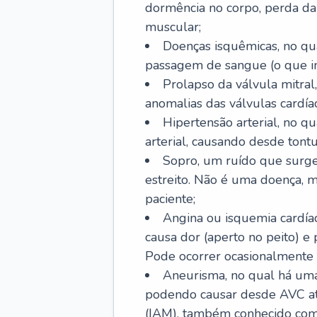
dormência no corpo, perda da 
muscular;
Doenças isquêmicas, no qua
passagem de sangue (o que inc
Prolapso da válvula mitra
anomalias das válvulas cardíac
Hipertensão arterial, no q
arterial, causando desde tontu
Sopro, um ruído que surg
estreito. Não é uma doença, m
paciente;
Angina ou isquemia cardía
causa dor (aperto no peito) e
Pode ocorrer ocasionalmente 
Aneurisma, no qual há uma
podendo causar desde AVC até
(IAM), também conhecido com