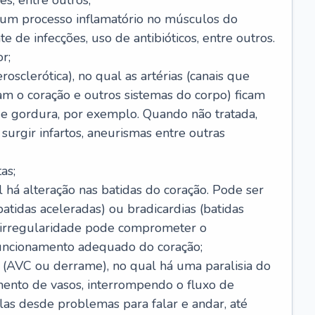
s, entre outros;
e um processo inflamatório no músculos do
e de infecções, uso de antibióticos, entre outros.
r;
rosclerótica), no qual as artérias (canais que
m o coração e outros sistemas do corpo) ficam
de gordura, por exemplo. Quando não tratada,
urgir infartos, aneurismas entre outras
as;
l há alteração nas batidas do coração. Pode ser
atidas aceleradas) ou bradicardias (batidas
a irregularidade pode comprometer o
ncionamento adequado do coração;
 (AVC ou derrame), no qual há uma paralisia do
ento de vasos, interrompendo o fluxo de
as desde problemas para falar e andar, até