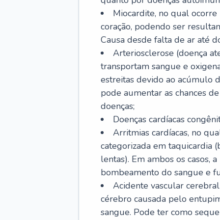
quanto por doenças autoimune
Miocardite, no qual ocorr
coração, podendo ser resultant
Causa desde falta de ar até do
Arteriosclerose (doença ate
transportam sangue e oxigena
estreitas devido ao acúmulo 
pode aumentar as chances de s
doenças;
Doenças cardíacas congênit
Arritmias cardíacas, no qua
categorizada em taquicardia (b
lentas). Em ambos os casos, 
bombeamento do sangue e fu
Acidente vascular cerebral
cérebro causada pelo entupim
sangue. Pode ter como sequel