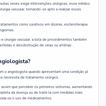
itas vezes exige intervenções cirúrgicas, esse médico
irurgia vascular, tornando-se apto a realizar esses
tratamentos como curativos em úlceras, escleroterapia
angiomas.
 e cirurgia vascular, a lista de procedimentos também
 carótidas e desobstrução de veias ou artérias
giologista?
ram o angiologista quando apresentam uma condição já
 necessita de tratamento cirúrgico.
co assim que perceber os primeiros sintomas, aumentando
ompleta da doença ou de tratá-la com medidas mais
 vida ou o uso de medicamentos.