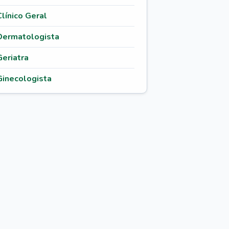
Clínico Geral
Dermatologista
Geriatra
Ginecologista