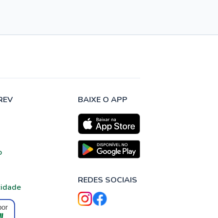
REV
BAIXE O APP
o
REDES SOCIAIS
cidade
por