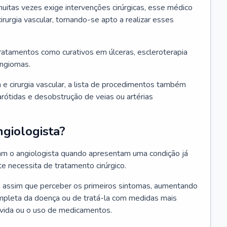
itas vezes exige intervenções cirúrgicas, esse médico
irurgia vascular, tornando-se apto a realizar esses
tratamentos como curativos em úlceras, escleroterapia
angiomas.
 e cirurgia vascular, a lista de procedimentos também
 carótidas e desobstrução de veias ou artérias
giologista?
ram o angiologista quando apresentam uma condição já
 necessita de tratamento cirúrgico.
co assim que perceber os primeiros sintomas, aumentando
ompleta da doença ou de tratá-la com medidas mais
 vida ou o uso de medicamentos.