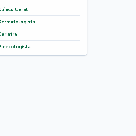
Clínico Geral
Dermatologista
Geriatra
Ginecologista