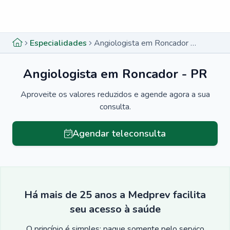
Menu lateral
Menu lateral
Especialidades
Angiologista em Roncador - PR
Angiologista em Roncador - PR
Aproveite os valores reduzidos e agende agora a sua
consulta.
Agendar teleconsulta
Há mais de 25 anos a Medprev facilita
seu acesso à saúde
O princípio é simples: pague somente pelo serviço