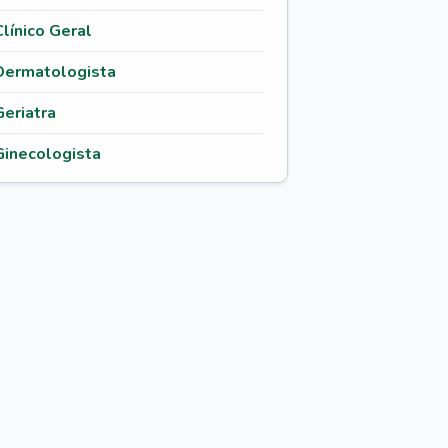
Clínico Geral
Dermatologista
Geriatra
Ginecologista