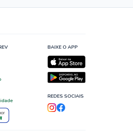
REV
BAIXE O APP
o
REDES SOCIAIS
cidade
por