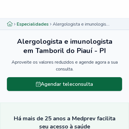
Menu lateral
Menu lateral
Especialidades
Alergologista e imunologista em Tamboril do Piauí - PI
Alergologista e imunologista
em Tamboril do Piauí - PI
Aproveite os valores reduzidos e agende agora a sua
consulta.
Agendar teleconsulta
Há mais de 25 anos a Medprev facilita
seu acesso à saúde