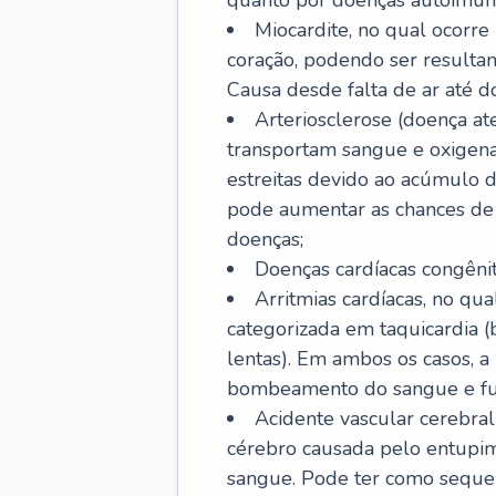
quanto por doenças autoimune
Miocardite, no qual ocorr
coração, podendo ser resultant
Causa desde falta de ar até do
Arteriosclerose (doença ate
transportam sangue e oxigena
estreitas devido ao acúmulo 
pode aumentar as chances de s
doenças;
Doenças cardíacas congênit
Arritmias cardíacas, no qua
categorizada em taquicardia (b
lentas). Em ambos os casos, 
bombeamento do sangue e fu
Acidente vascular cerebral
cérebro causada pelo entupim
sangue. Pode ter como sequel