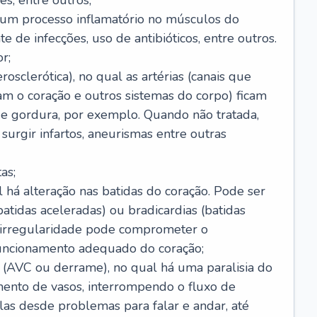
s, entre outros;
e um processo inflamatório no músculos do
e de infecções, uso de antibióticos, entre outros.
r;
rosclerótica), no qual as artérias (canais que
m o coração e outros sistemas do corpo) ficam
de gordura, por exemplo. Quando não tratada,
urgir infartos, aneurismas entre outras
as;
l há alteração nas batidas do coração. Pode ser
atidas aceleradas) ou bradicardias (batidas
a irregularidade pode comprometer o
ncionamento adequado do coração;
 (AVC ou derrame), no qual há uma paralisia do
ento de vasos, interrompendo o fluxo de
as desde problemas para falar e andar, até