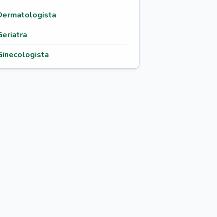
Dermatologista
Geriatra
Ginecologista