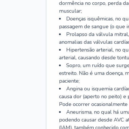
dormência no corpo, perda da 
muscular;
Doenças isquêmicas, no qua
passagem de sangue (o que inc
Prolapso da válvula mitra
anomalias das válvulas cardíac
Hipertensão arterial, no q
arterial, causando desde tontu
Sopro, um ruído que surg
estreito. Não é uma doença, m
paciente;
Angina ou isquemia cardía
causa dor (aperto no peito) e
Pode ocorrer ocasionalmente 
Aneurisma, no qual há uma
podendo causar desde AVC até
(IAM), também conhecido com