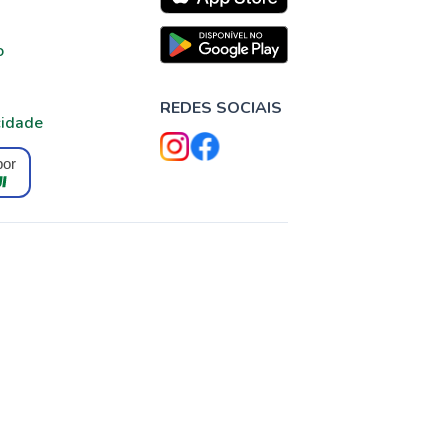
o
REDES SOCIAIS
cidade
por