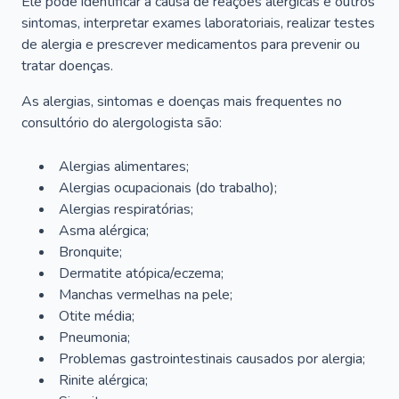
Ele pode identificar a causa de reações alérgicas e outros
sintomas, interpretar exames laboratoriais, realizar testes
de alergia e prescrever medicamentos para prevenir ou
tratar doenças.
As alergias, sintomas e doenças mais frequentes no
consultório do alergologista são:
Alergias alimentares;
Alergias ocupacionais (do trabalho);
Alergias respiratórias;
Asma alérgica;
Bronquite;
Dermatite atópica/eczema;
Manchas vermelhas na pele;
Otite média;
Pneumonia;
Problemas gastrointestinais causados por alergia;
Rinite alérgica;