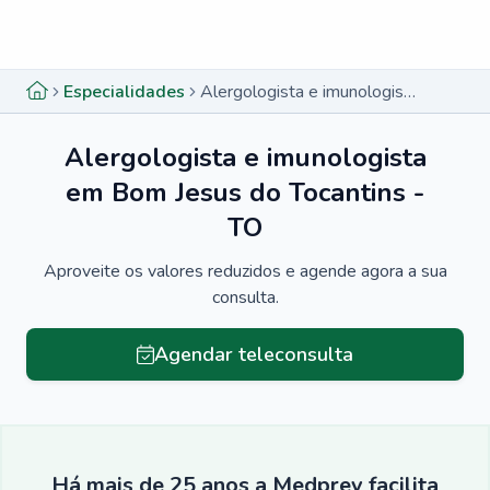
Menu lateral
Menu lateral
Especialidades
Alergologista e imunologista em Bom Jesus do Tocantins - TO
Alergologista e imunologista
em Bom Jesus do Tocantins -
TO
Aproveite os valores reduzidos e agende agora a sua
consulta.
Agendar teleconsulta
Há mais de 25 anos a Medprev facilita