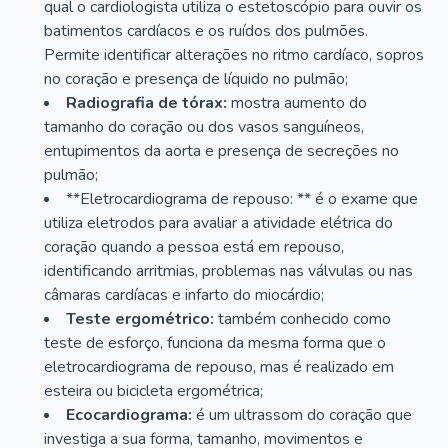
qual o cardiologista utiliza o estetoscópio para ouvir os
batimentos cardíacos e os ruídos dos pulmões.
Permite identificar alterações no ritmo cardíaco, sopros
no coração e presença de líquido no pulmão;
Radiografia de tórax:
mostra aumento do
tamanho do coração ou dos vasos sanguíneos,
entupimentos da aorta e presença de secreções no
pulmão;
**Eletrocardiograma de repouso: ** é o exame que
utiliza eletrodos para avaliar a atividade elétrica do
coração quando a pessoa está em repouso,
identificando arritmias, problemas nas válvulas ou nas
câmaras cardíacas e infarto do miocárdio;
Teste ergométrico:
também conhecido como
teste de esforço, funciona da mesma forma que o
eletrocardiograma de repouso, mas é realizado em
esteira ou bicicleta ergométrica;
Ecocardiograma:
é um ultrassom do coração que
investiga a sua forma, tamanho, movimentos e