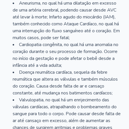
Aneurisma, no qual há uma dilatação em excesso
de uma artéria cerebral, podendo causar desde AVC
até levar à morte; Infarto agudo do miocárdio (IAM),
também conhecido como Ataque Cardíaco, no qual há
uma interrupção do fluxo sanguíneo até o coração. Em
muitos casos, pode ser fatal;
Cardiopatia congênita, no qual há uma anomalia no
coração durante o seu processo de formação. Ocorre
no início da gestação e pode afetar o bebê desde a
infância até a vida adulta;
Doença reumática cardíaca, sequela da febre
reumática que altera as válvulas e também músculos
do coração. Causa desde falta de ar e cansaço
constante, até mudança nos batimentos cardíacos;
Valvulopatia, no qual há um enrijecimento das
válvulas cardíacas, atrapalhando o bombeamento do
sangue para todo o corpo. Pode causar desde falta de
ar até cansaço em excesso, além de aumentar as
chances de surgirem arritmias e problemas graves