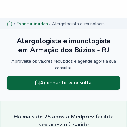
Menu lateral
Menu lateral
Especialidades
Alergologista e imunologista em Armação dos Búzios - RJ
Alergologista e imunologista
em Armação dos Búzios - RJ
Aproveite os valores reduzidos e agende agora a sua
consulta.
Agendar teleconsulta
Há mais de 25 anos a Medprev facilita
seu acesso à saúde