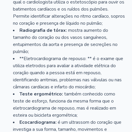
qual o cardiologista utiliza o estetoscópio para ouvir os
batimentos cardíacos e os ruídos dos pulmões.
Permite identificar alterações no ritmo cardíaco, sopros
no coração e presença de líquido no pulmão;
Radiografia de tórax:
mostra aumento do
tamanho do coração ou dos vasos sanguíneos,
entupimentos da aorta e presença de secreções no
pulmão;
**Eletrocardiograma de repouso: ** é o exame que
utiliza eletrodos para avaliar a atividade elétrica do
coração quando a pessoa está em repouso,
identificando arritmias, problemas nas válvulas ou nas
câmaras cardíacas e infarto do miocárdio;
Teste ergométrico:
também conhecido como
teste de esforço, funciona da mesma forma que o
eletrocardiograma de repouso, mas é realizado em
esteira ou bicicleta ergométrica;
Ecocardiograma:
é um ultrassom do coração que
investiga a sua forma, tamanho, movimentos e