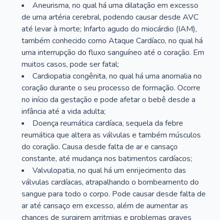
Aneurisma, no qual há uma dilatação em excesso
de uma artéria cerebral, podendo causar desde AVC
até levar à morte; Infarto agudo do miocárdio (IAM),
também conhecido como Ataque Cardíaco, no qual há
uma interrupção do fluxo sanguíneo até o coração. Em
muitos casos, pode ser fatal;
Cardiopatia congênita, no qual há uma anomalia no
coração durante o seu processo de formação. Ocorre
no início da gestação e pode afetar o bebê desde a
infância até a vida adulta;
Doença reumática cardíaca, sequela da febre
reumática que altera as válvulas e também músculos
do coração. Causa desde falta de ar e cansaço
constante, até mudança nos batimentos cardíacos;
Valvulopatia, no qual há um enrijecimento das
válvulas cardíacas, atrapalhando o bombeamento do
sangue para todo o corpo. Pode causar desde falta de
ar até cansaço em excesso, além de aumentar as
chances de surgirem arritmias e problemas graves