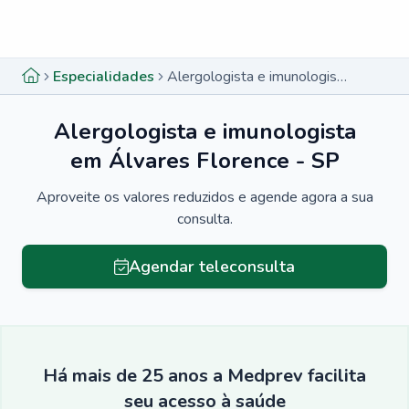
Menu lateral
Menu lateral
Especialidades
Alergologista e imunologista em Álvares Florence - SP
Alergologista e imunologista
em Álvares Florence - SP
Aproveite os valores reduzidos e agende agora a sua
consulta.
Agendar teleconsulta
Há mais de 25 anos a Medprev facilita
seu acesso à saúde