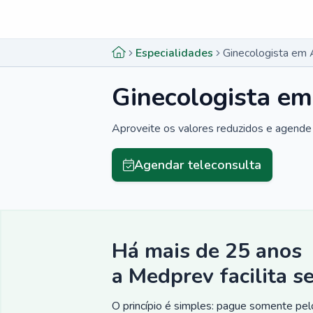
Menu lateral
Menu lateral
Especialidades
Ginecologista em 
Ginecologista em
Aproveite os valores reduzidos e agende 
Agendar teleconsulta
Há mais de 25 anos
a Medprev facilita s
O princípio é simples: pague somente pelo