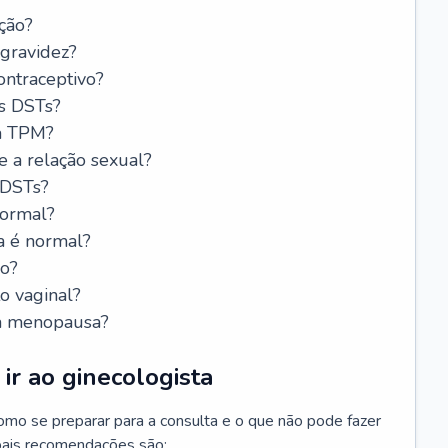
ção?
 gravidez?
ntraceptivo?
s DSTs?
da TPM?
e a relação sexual?
 DSTs?
normal?
a é normal?
do?
o vaginal?
da menopausa?
ir ao ginecologista
mo se preparar para a consulta e o que não pode fazer
cipais recomendações são: