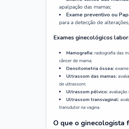
apalpação das mamas;
Exame preventivo ou Papa
para a detecção de alterações
Exames ginecológicos labora
Mamografia:
radiografia das 
câncer de mama;
Densitometria óssea:
exame 
Ultrassom das mamas:
avali
de ultrassom;
Ultrassom pélvico:
avaliação 
Ultrassom transvaginal:
aval
transdutor na vagina.
O que o ginecologista 