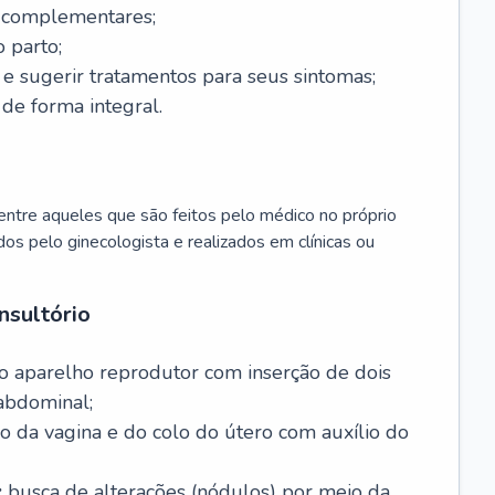
s complementares;
 parto;
sugerir tratamentos para seus sintomas;
de forma integral.
ntre aqueles que são feitos pelo médico no próprio
dos pelo ginecologista e realizados em clínicas ou
nsultório
o aparelho reprodutor com inserção de dois
abdominal;
o da vagina e do colo do útero com auxílio do
:
busca de alterações (nódulos) por meio da