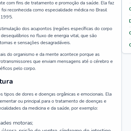
nte com fins de tratamento e promoção da saúde. Ela faz
e foi reconhecida como especialidade médica no Brasil
 1995.
estimulação dos acupontos (regiões específicas do corpo
 desequilíbrios no fluxo de energia vital, que são
ntomas e sensações desagradáveis.
ais do organismo e da mente acontece porque as
rotransmissores que enviam mensagens até o cérebro e
ficos pelo corpo.
tura
os tipos de dores e doenças orgânicas e emocionais. Ela
lementar ou principal para o tratamento de doenças e
ecialidades da medicina e da saúde, por exemplo:
dades motoras;
, úlcera, prisão de ventre, síndrome do intestino