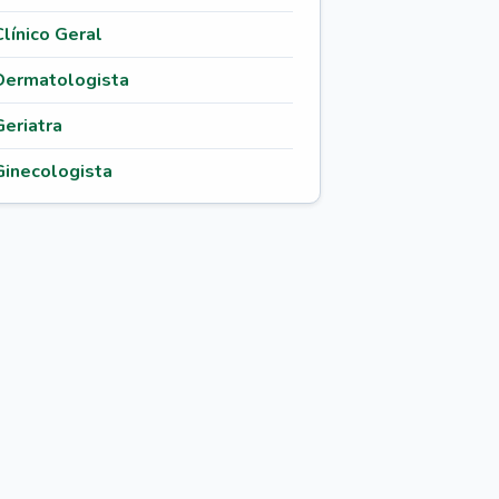
Clínico Geral
Dermatologista
Geriatra
Ginecologista