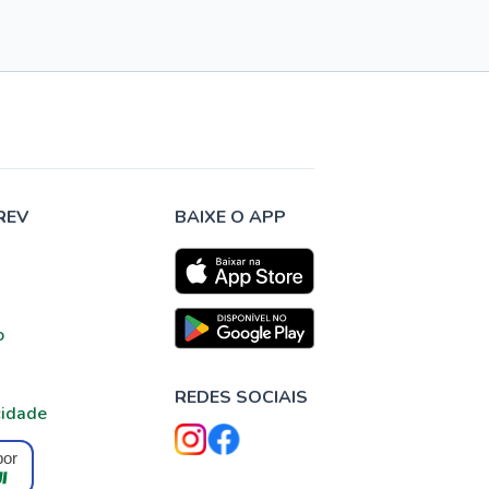
REV
BAIXE O APP
o
REDES SOCIAIS
cidade
por