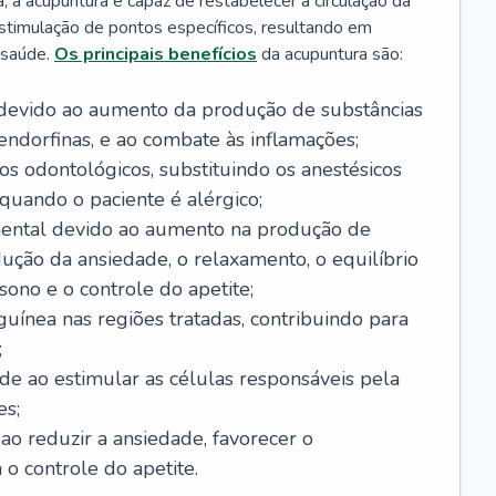
, a acupuntura é capaz de restabelecer a circulação da
estimulação de pontos específicos, resultando em
 saúde.
Os principais benefícios
da acupuntura são:
 devido ao aumento da produção de substâncias
endorfinas, e ao combate às inflamações;
s odontológicos, substituindo os anestésicos
quando o paciente é alérgico;
ntal devido ao aumento na produção de
dução da ansiedade, o relaxamento, o equilíbrio
sono e o controle do apetite;
guínea nas regiões tratadas, contribuindo para
;
de ao estimular as células responsáveis pela
es;
o reduzir a ansiedade, favorecer o
 o controle do apetite.