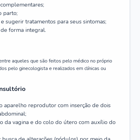
s complementares;
 parto;
sugerir tratamentos para seus sintomas;
de forma integral.
ntre aqueles que são feitos pelo médico no próprio
dos pelo ginecologista e realizados em clínicas ou
nsultório
o aparelho reprodutor com inserção de dois
abdominal;
o da vagina e do colo do útero com auxílio do
:
busca de alterações (nódulos) por meio da