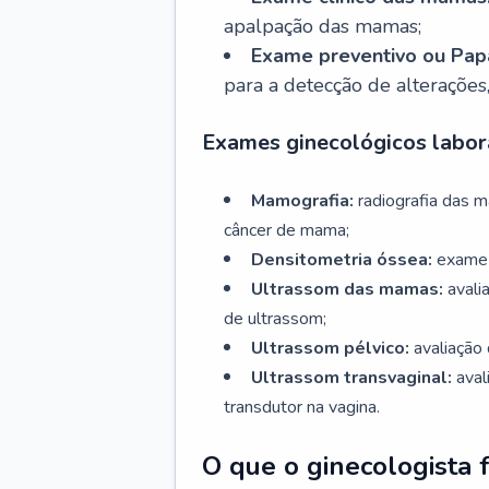
apalpação das mamas;
Exame preventivo ou Papa
para a detecção de alterações
Exames ginecológicos labora
Mamografia:
radiografia das 
câncer de mama;
Densitometria óssea:
exame 
Ultrassom das mamas:
avali
de ultrassom;
Ultrassom pélvico:
avaliação 
Ultrassom transvaginal:
aval
transdutor na vagina.
O que o ginecologista 