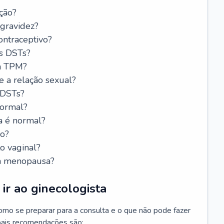
ção?
 gravidez?
ntraceptivo?
s DSTs?
da TPM?
e a relação sexual?
 DSTs?
normal?
a é normal?
do?
o vaginal?
da menopausa?
ir ao ginecologista
mo se preparar para a consulta e o que não pode fazer
cipais recomendações são: