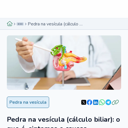
Menu lateral
Menu lateral
Pedra na vesícula (cálculo biliar): o que é, sintomas e causas
Pedra na vesícula
Pedra na vesícula (cálculo biliar): o