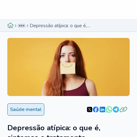
Menu lateral
Menu lateral
Depressão atípica: o que é, sintomas e tratamento
Saúde mental
Depressão atípica: o que é,