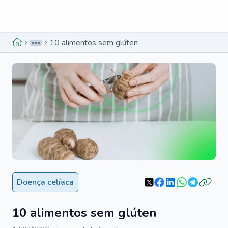
Menu lateral
Menu lateral
10 alimentos sem glúten
Doença celíaca
10 alimentos sem glúten