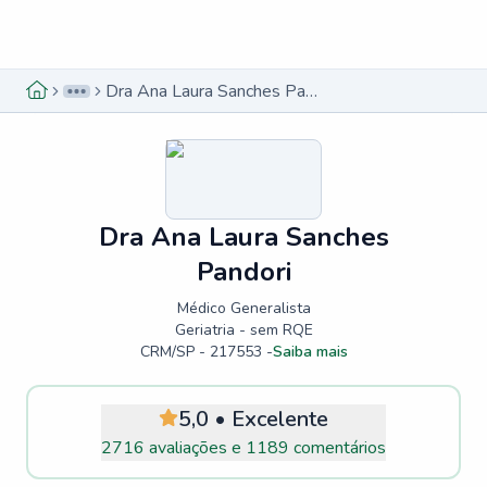
Menu lateral
Menu lateral
Dra Ana Laura Sanches Pandori
Dra Ana Laura Sanches
Pandori
Médico Generalista
Geriatria - sem RQE
CRM/SP - 217553
-
Saiba mais
5,0
•
Excelente
2716 avaliações
e
1189 comentários