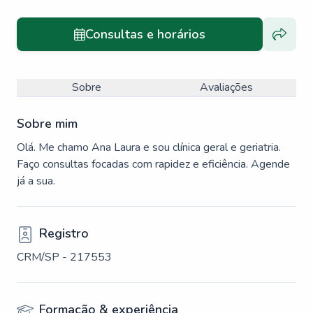
Consultas e horários
Menu lat
Sobre
Avaliações
Sobre mim
Olá. Me chamo Ana Laura e sou clínica geral e geriatria.
Faço consultas focadas com rapidez e eficiência. Agende
já a sua.
Registro
CRM/SP - 217553
Formação & experiência