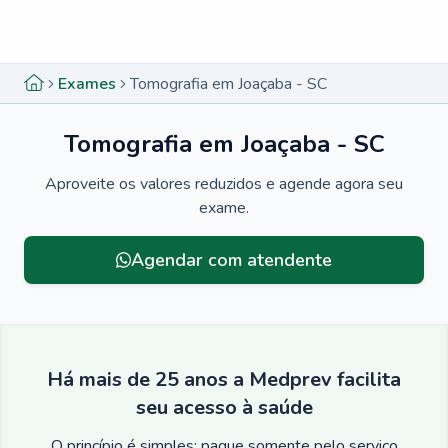
Menu lateral
Menu lateral
Exames
Tomografia em Joaçaba - SC
Tomografia em Joaçaba - SC
Aproveite os valores reduzidos e agende agora seu
exame.
Agendar com atendente
Há mais de 25 anos a Medprev facilita
seu acesso à saúde
O princípio é simples: pague somente pelo serviço