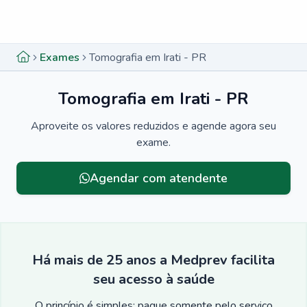
Menu lateral
Menu lateral
Exames
Tomografia em Irati - PR
Tomografia em Irati - PR
Aproveite os valores reduzidos e agende agora seu
exame.
Agendar com atendente
Há mais de 25 anos a Medprev facilita
seu acesso à saúde
O princípio é simples: pague somente pelo serviço