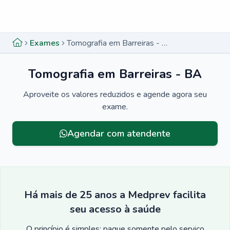
Menu lateral
Menu lateral
Exames
Tomografia em Barreiras - BA
Tomografia em Barreiras - BA
Aproveite os valores reduzidos e agende agora seu
exame.
Agendar com atendente
Há mais de 25 anos a Medprev facilita
seu acesso à saúde
O princípio é simples: pague somente pelo serviço