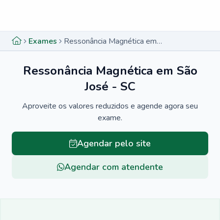
Menu lateral
Menu lateral
Exames
Ressonância Magnética em São José - SC
Ressonância Magnética em São
José - SC
Aproveite os valores reduzidos e agende agora seu
exame.
Agendar pelo site
Agendar com atendente