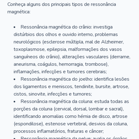
Conheça alguns dos principais tipos de ressonância
magnética:
Ressonância magnética do crânio: investiga
distúrbios dos olhos e ouvido interno, problemas
neurológicos (esclerose múltipla, mal de Alzheimer,
toxoplasmose, epilepsia, malformações dos vasos
sanguíneos do crânio), alterações vasculares (derrame,
aneurisma, coágulos, hemorragia, trombose),
inflamações, infecções e tumores cerebrais;
Ressonância magnética do joelho: identifica lesões
dos ligamentos e meniscos, tendinite, bursite, artrose,
cistos, sinovite, infecções e tumores;
Ressonância magnética da coluna: estuda todas as
porções da coluna (cervical, dorsal, lombar e sacral),
identificando anomalias como hérnia de disco, artrose
(espondilose), estenose vertebral, desvios da coluna,
processos inflamatórios, fraturas e câncer;
Ressonância magnética da pelve: avalia os órgãos