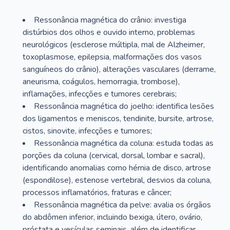
Ressonância magnética do crânio: investiga
distúrbios dos olhos e ouvido interno, problemas
neurológicos (esclerose múltipla, mal de Alzheimer,
toxoplasmose, epilepsia, malformações dos vasos
sanguíneos do crânio), alterações vasculares (derrame,
aneurisma, coágulos, hemorragia, trombose),
inflamações, infecções e tumores cerebrais;
Ressonância magnética do joelho: identifica lesões
dos ligamentos e meniscos, tendinite, bursite, artrose,
cistos, sinovite, infecções e tumores;
Ressonância magnética da coluna: estuda todas as
porções da coluna (cervical, dorsal, lombar e sacral),
identificando anomalias como hérnia de disco, artrose
(espondilose), estenose vertebral, desvios da coluna,
processos inflamatórios, fraturas e câncer;
Ressonância magnética da pelve: avalia os órgãos
do abdômen inferior, incluindo bexiga, útero, ovário,
próstata e vesículas seminais, além de identificar