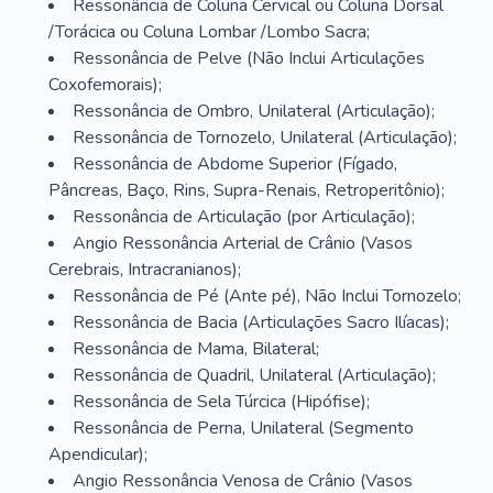
Ressonância de Coluna Cervical ou Coluna Dorsal
/Torácica ou Coluna Lombar /Lombo Sacra;
Ressonância de Pelve (Não Inclui Articulações
Coxofemorais);
Ressonância de Ombro, Unilateral (Articulação);
Ressonância de Tornozelo, Unilateral (Articulação);
Ressonância de Abdome Superior (Fígado,
Pâncreas, Baço, Rins, Supra-Renais, Retroperitônio);
Ressonância de Articulação (por Articulação);
Angio Ressonância Arterial de Crânio (Vasos
Cerebrais, Intracranianos);
Ressonância de Pé (Ante pé), Não Inclui Tornozelo;
Ressonância de Bacia (Articulações Sacro Ilíacas);
Ressonância de Mama, Bilateral;
Ressonância de Quadril, Unilateral (Articulação);
Ressonância de Sela Túrcica (Hipófise);
Ressonância de Perna, Unilateral (Segmento
Apendicular);
Angio Ressonância Venosa de Crânio (Vasos