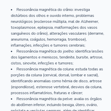
Ressonância magnética do crânio: investiga
distúrbios dos olhos e ouvido interno, problemas
neurológicos (esclerose múltipla, mal de Alzheimer,
toxoplasmose, epilepsia, malformações dos vasos
sanguíneos do crânio), alterações vasculares (derrame,
aneurisma, coágulos, hemorragia, trombose),
inflamações, infecções e tumores cerebrais;
Ressonância magnética do joelho: identifica lesões
dos ligamentos e meniscos, tendinite, bursite, artrose,
cistos, sinovite, infecções e tumores;
Ressonância magnética da coluna: estuda todas as
porções da coluna (cervical, dorsal, lombar e sacral),
identificando anomalias como hérnia de disco, artrose
(espondilose), estenose vertebral, desvios da coluna,
processos inflamatórios, fraturas e câncer;
Ressonância magnética da pelve: avalia os órgãos
do abdômen inferior, incluindo bexiga, útero, ovário,
próstata e vesículas seminais, além de identificar