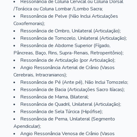
Ressonância de Coluna Cervical ou Coluna Dorsal
/Torácica ou Coluna Lombar /Lombo Sacra;
Ressonância de Pelve (Não Inclui Articulações
Coxofemorais);
Ressonância de Ombro, Unilateral (Articulação);
Ressonância de Tornozelo, Unilateral (Articulação);
Ressonância de Abdome Superior (Fígado,
Pâncreas, Baço, Rins, Supra-Renais, Retroperitônio);
Ressonância de Articulação (por Articulação);
Angio Ressonância Arterial de Crânio (Vasos
Cerebrais, Intracranianos);
Ressonância de Pé (Ante pé), Não Inclui Tornozelo;
Ressonância de Bacia (Articulações Sacro Ilíacas);
Ressonância de Mama, Bilateral;
Ressonância de Quadril, Unilateral (Articulação);
Ressonância de Sela Túrcica (Hipófise);
Ressonância de Perna, Unilateral (Segmento
Apendicular);
Angio Ressonância Venosa de Crânio (Vasos