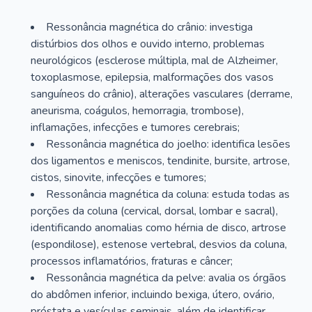
Ressonância magnética do crânio: investiga
distúrbios dos olhos e ouvido interno, problemas
neurológicos (esclerose múltipla, mal de Alzheimer,
toxoplasmose, epilepsia, malformações dos vasos
sanguíneos do crânio), alterações vasculares (derrame,
aneurisma, coágulos, hemorragia, trombose),
inflamações, infecções e tumores cerebrais;
Ressonância magnética do joelho: identifica lesões
dos ligamentos e meniscos, tendinite, bursite, artrose,
cistos, sinovite, infecções e tumores;
Ressonância magnética da coluna: estuda todas as
porções da coluna (cervical, dorsal, lombar e sacral),
identificando anomalias como hérnia de disco, artrose
(espondilose), estenose vertebral, desvios da coluna,
processos inflamatórios, fraturas e câncer;
Ressonância magnética da pelve: avalia os órgãos
do abdômen inferior, incluindo bexiga, útero, ovário,
próstata e vesículas seminais, além de identificar