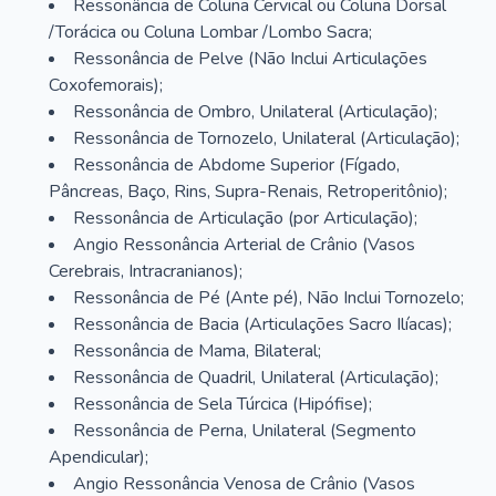
Ressonância de Coluna Cervical ou Coluna Dorsal
/Torácica ou Coluna Lombar /Lombo Sacra;
Ressonância de Pelve (Não Inclui Articulações
Coxofemorais);
Ressonância de Ombro, Unilateral (Articulação);
Ressonância de Tornozelo, Unilateral (Articulação);
Ressonância de Abdome Superior (Fígado,
Pâncreas, Baço, Rins, Supra-Renais, Retroperitônio);
Ressonância de Articulação (por Articulação);
Angio Ressonância Arterial de Crânio (Vasos
Cerebrais, Intracranianos);
Ressonância de Pé (Ante pé), Não Inclui Tornozelo;
Ressonância de Bacia (Articulações Sacro Ilíacas);
Ressonância de Mama, Bilateral;
Ressonância de Quadril, Unilateral (Articulação);
Ressonância de Sela Túrcica (Hipófise);
Ressonância de Perna, Unilateral (Segmento
Apendicular);
Angio Ressonância Venosa de Crânio (Vasos