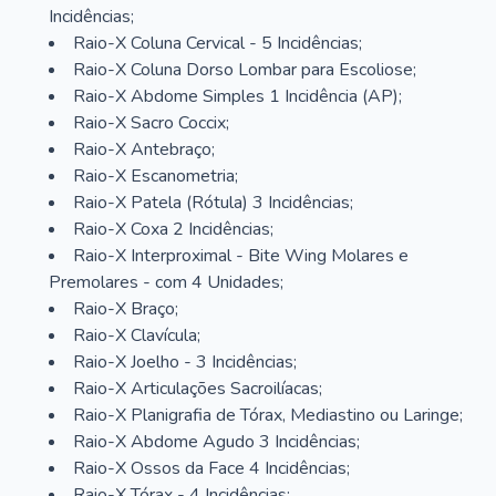
Incidências;
Raio-X Coluna Cervical - 5 Incidências;
Raio-X Coluna Dorso Lombar para Escoliose;
Raio-X Abdome Simples 1 Incidência (AP);
Raio-X Sacro Coccix;
Raio-X Antebraço;
Raio-X Escanometria;
Raio-X Patela (Rótula) 3 Incidências;
Raio-X Coxa 2 Incidências;
Raio-X Interproximal - Bite Wing Molares e
Premolares - com 4 Unidades;
Raio-X Braço;
Raio-X Clavícula;
Raio-X Joelho - 3 Incidências;
Raio-X Articulações Sacroilíacas;
Raio-X Planigrafia de Tórax, Mediastino ou Laringe;
Raio-X Abdome Agudo 3 Incidências;
Raio-X Ossos da Face 4 Incidências;
Raio-X Tórax - 4 Incidências;