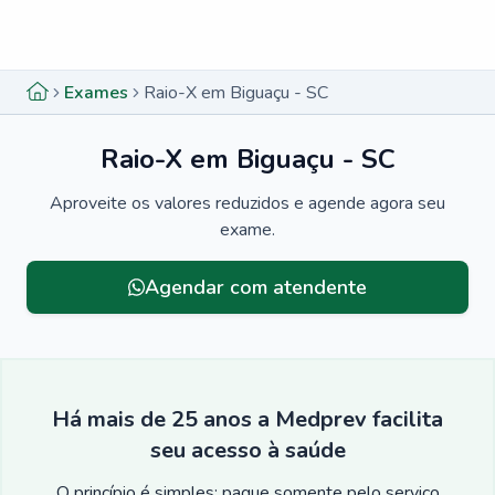
Menu lateral
Menu lateral
Exames
Raio-X em Biguaçu - SC
Raio-X em Biguaçu - SC
Aproveite os valores reduzidos e agende agora seu
exame.
Agendar com atendente
Há mais de 25 anos a Medprev facilita
seu acesso à saúde
O princípio é simples: pague somente pelo serviço