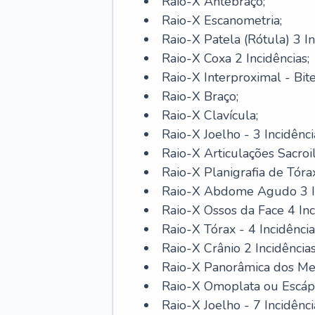
Raio-X Antebraço;
Raio-X Escanometria;
Raio-X Patela (Rótula) 3 In
Raio-X Coxa 2 Incidências;
Raio-X Interproximal - Bi
Raio-X Braço;
Raio-X Clavícula;
Raio-X Joelho - 3 Incidênci
Raio-X Articulações Sacroil
Raio-X Planigrafia de Tóra
Raio-X Abdome Agudo 3 In
Raio-X Ossos da Face 4 Inc
Raio-X Tórax - 4 Incidência
Raio-X Crânio 2 Incidência
Raio-X Panorâmica dos Mem
Raio-X Omoplata ou Escáp
Raio-X Joelho - 7 Incidênci