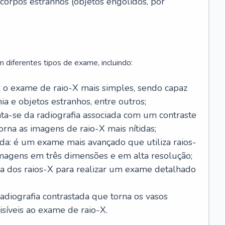
corpos estranhos (objetos engolidos, por
m diferentes tipos de exame, incluindo:
é o exame de raio-X mais simples, sendo capaz
a e objetos estranhos, entre outros;
rata-se da radiografia associada com um contraste
torna as imagens de raio-X mais nítidas;
a: é um exame mais avançado que utiliza raios-
imagens em três dimensões e em alta resolução;
ica dos raios-X para realizar um exame detalhado
radiografia contrastada que torna os vasos
isíveis ao exame de raio-X.