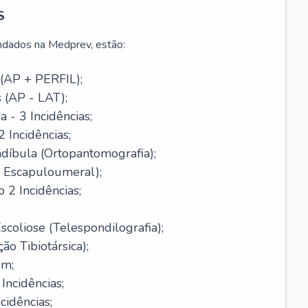
S
dados na Medprev, estão:
 (AP + PERFIL);
s (AP - LAT);
- 3 Incidências;
 Incidências;
díbula (Ortopantomografia);
 Escapuloumeral);
 2 Incidências;
scoliose (Telespondilografia);
ão Tibiotársica);
um;
Incidências;
cidências;