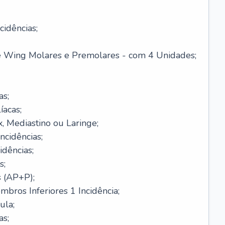
cidências;
te Wing Molares e Premolares - com 4 Unidades;
as;
íacas;
x, Mediastino ou Laringe;
cidências;
idências;
s;
s (AP+P);
bros Inferiores 1 Incidência;
ula;
as;