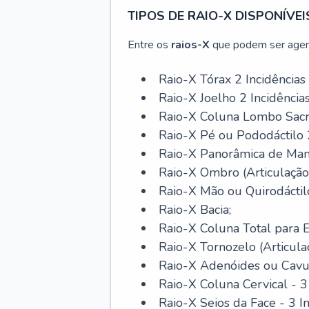
TIPOS DE RAIO-X DISPONÍVEI
Entre os
raios-X
que podem ser agen
Raio-X Tórax 2 Incidências
Raio-X Joelho 2 Incidência
Raio-X Coluna Lombo Sacra 
Raio-X Pé ou Pododáctilo 2
Raio-X Panorâmica de Man
Raio-X Ombro (Articulação
Raio-X Mão ou Quirodáctilo
Raio-X Bacia;
Raio-X Coluna Total para E
Raio-X Tornozelo (Articulaç
Raio-X Adenóides ou Cav
Raio-X Coluna Cervical - 3 
Raio-X Seios da Face - 3 In