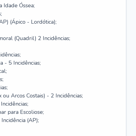
a Idade Óssea;
;
AP) (Ápico - Lordótica);
oral (Quadril) 2 Incidências;
idências;
- 5 Incidências;
al;
s;
ias;
ou Arcos Costais) - 2 Incidências;
Incidências;
r para Escoliose;
ncidência (AP);