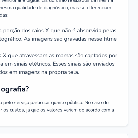
vencional e digital. Os dois são realizados da mesma
esma qualidade de diagnóstico, mas se diferenciam
das:
a porção dos raios X que não é absorvida pelas
ográfico. As imagens são gravadas nesse filme
ios X que atravessam as mamas são captados por
em sinais elétricos. Esses sinais são enviados
dos em imagens na própria tela.
ografia?
 pelo serviço particular quanto público. No caso do
er os custos, já que os valores variam de acordo com a